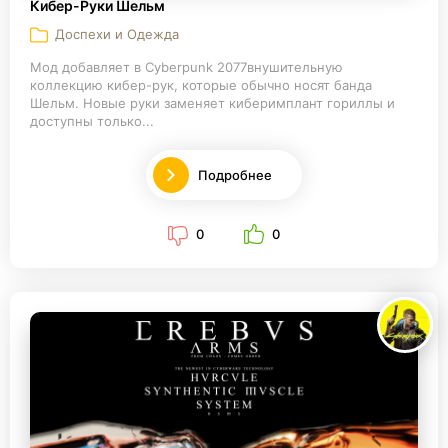
Кибер-Руки Шельм
Доспехи и Одежда
Мод добавляет в Cyberpunk 2077внушительную
коллекцию кибер-рук, которые обычно носят банда
Шельм. Новые руки заменяет киберимплант гориллы и
доступны только...
Подробнее
0
0