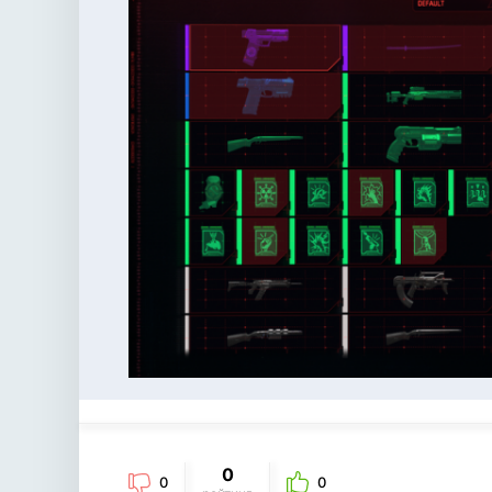
0
0
0