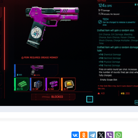
KINGDOM COME:
KENSHI
DELIVERANCE
экшн
бродилка