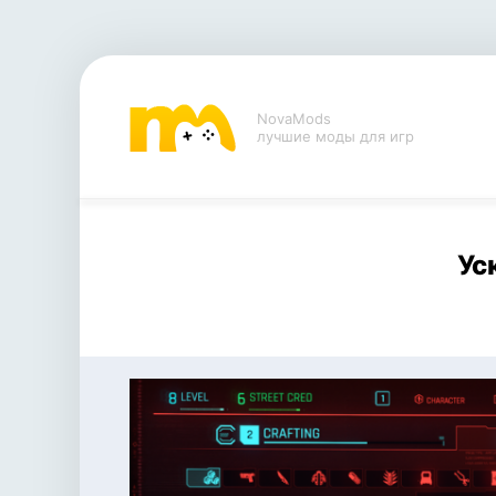
NovaMods
лучшие моды для игр
Ус