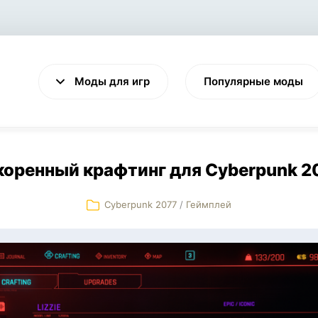
Моды для игр
Популярные моды
коренный крафтинг для Cyberpunk 2
Cyberpunk 2077
/
Геймплей
VALHEIM
CYBERPUNK 2077
Выживание
Экшен