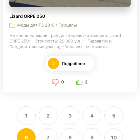
Lizard ORPE 250
Моды для FS 2019 / Прицепы
Не очень большой трал для перевозки техники. Lizard
ORPE 250: – Стоимость: 29.000 у.е.; – Гидравлика; –
Соединительные уланги; – Управляется мышью....
Подробнее
0
2
1
2
3
4
5
6
7
8
9
10