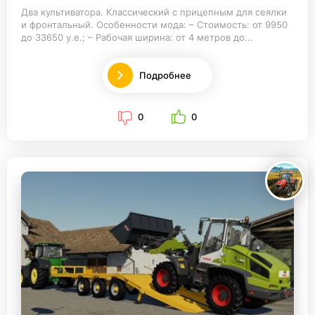
Два культиватора. Классический с прицепным для сеялки
и фронтальный. Особенности мода: – Стоимость: от 9950
до 33650 у.е.; – Рабочая ширина: от 4 метров до...
Подробнее
0
0