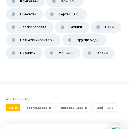
Комбайны
Прицепы
Объекты
Карты FS 19
Лесозаготовка
Сеялки
Паки
Сельхоз инвентарь
Другие моды
Скрипты
Машины
Жатки
Сортировать по:
дате
популярности
посещаемости
алфавиту