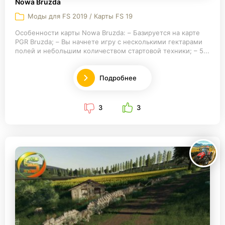
Nowa Bruzda
Моды для FS 2019 / Карты FS 19
Особенности карты Nowa Bruzda: – Базируется на карте
PGR Bruzda; – Вы начнете игру с несколькими гектарами
полей и небольшим количеством стартовой техники; – 5...
Подробнее
3
3