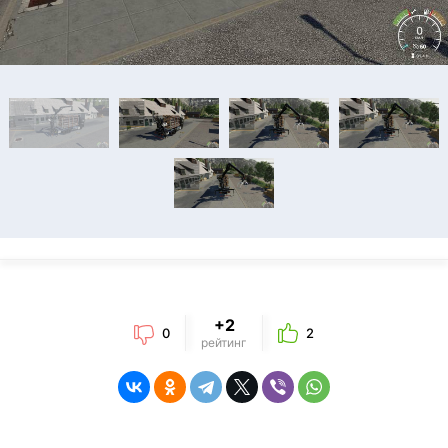
+2
0
2
рейтинг