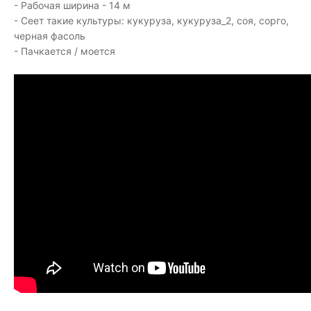
- Рабочая ширина - 14 м
- Сеет такие культуры: кукуруза, кукуруза_2, соя, сорго,
черная фасоль
- Пачкается / моется