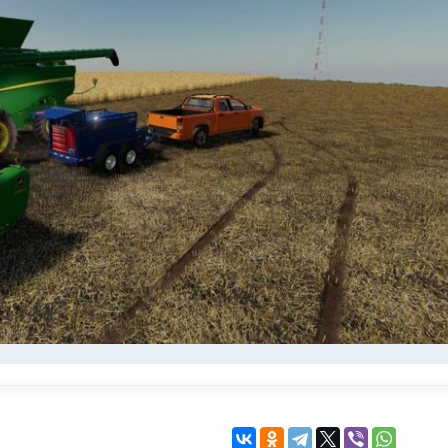
KINGDOM COME:
KENSHI
DELIVERANCE
экшн
бродилка