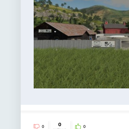
0
0
0