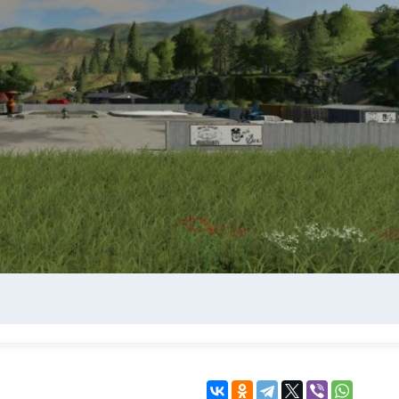
KINGDOM COME:
KENSHI
DELIVERANCE
экшн
бродилка