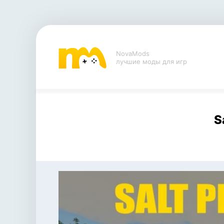
NovaMods
лучшие моды для игр
S