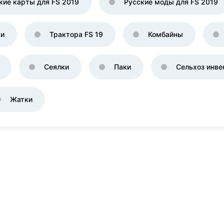
кие карты для FS 2019
Русские моды для FS 2019
ки
Трактора FS 19
Комбайны
Сеялки
Паки
Сельхоз инве
Жатки