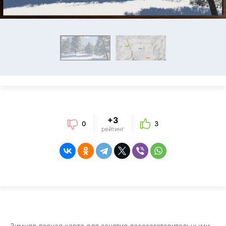
+3
0
3
рейтинг
Зимняя лесная карта для занятия лесозаготовительными