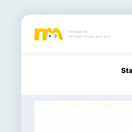
NovaMods
лучшие моды для игр
Sta