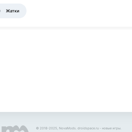
Жатки
© 2018-2025, NovaMods.
droidspace.ru
- новые игры.