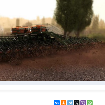
KINGDOM COME:
KENSHI
DELIVERANCE
экшн
бродилка