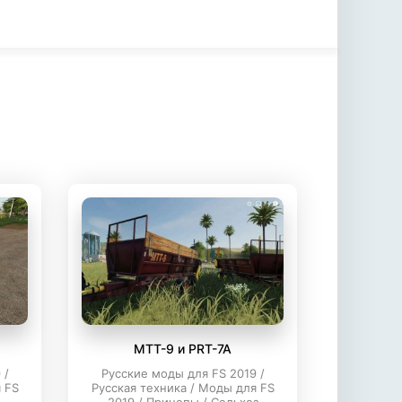
MTT-9 и PRT-7A
 /
Русские моды для FS 2019 /
 FS
Русская техника / Моды для FS