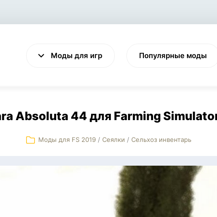
Моды для игр
Популярные моды
ra Absoluta 44 для Farming Simulato
Моды для FS 2019
/
Сеялки
/
Сельхоз инвентарь
VALHEIM
CYBERPUNK 2077
Выживание
Экшен