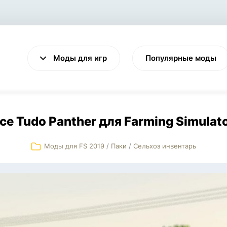
Моды для игр
Популярные моды
ce Tudo Panther для Farming Simulato
Моды для FS 2019
/
Паки
/
Сельхоз инвентарь
VALHEIM
CYBERPUNK 2077
Выживание
Экшен