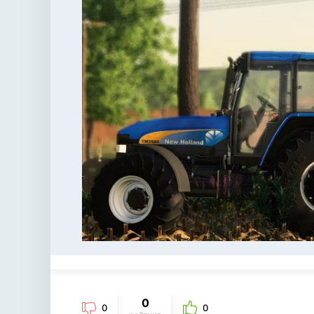
0
0
0