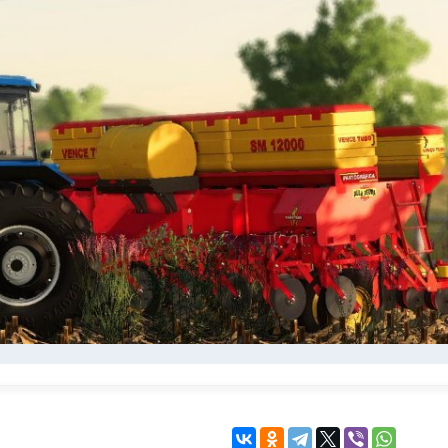
KINGDOM COME:
KENSHI
DELIVERANCE
экшн
бродилка