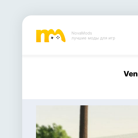
NovaMods
лучшие моды для игр
Ven