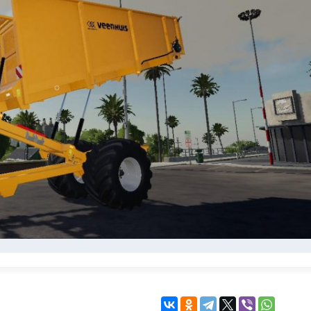
KINGDOM COME:
KENSHI
DELIVERANCE
экшн
бродилка