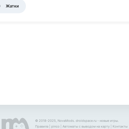
Жатки
© 2018-2025, NovaMods.
droidspace.ru
- новые игры.
Правила
|
pinco
|
Автоматы с выводом на карту
|
Контакты