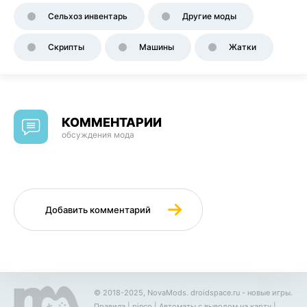
Сельхоз инвентарь
Другие моды
Скрипты
Машины
Жатки
КОММЕНТАРИИ
обсуждения мода
Добавить комментарий
© 2018-2025, NovaMods.
droidspace.ru
- новые игры.
Правила
|
pinco
|
Автоматы с выводом на карту
|