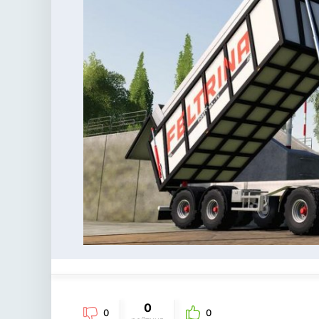
0
0
0