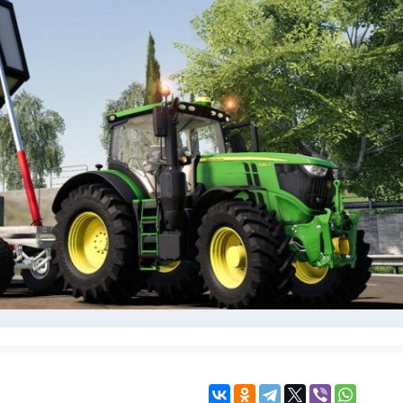
KINGDOM COME:
KENSHI
DELIVERANCE
экшн
бродилка