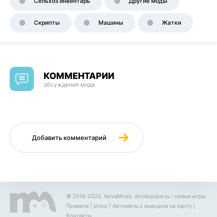
Сельхоз инвентарь
Другие моды
Скрипты
Машины
Жатки
КОММЕНТАРИИ
обсуждения мода
Добавить комментарий
© 2018-2025, NovaMods.
droidspace.ru
- новые игры.
Правила
|
pinco
|
Автоматы с выводом на карту
|
Контакты