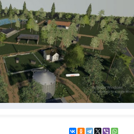
KINGDOM COME:
KENSHI
DELIVERANCE
экшн
бродилка