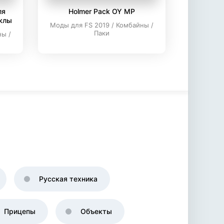
ля
Holmer Pack OY MP
еклы
Моды для FS 2019 / Комбайны /
Паки
ны /
Русская техника
Прицепы
Объекты