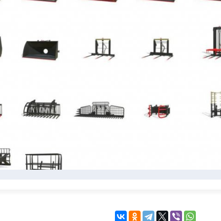
KINGDOM COME:
KENSHI
DELIVERANCE
экшн
бродилка