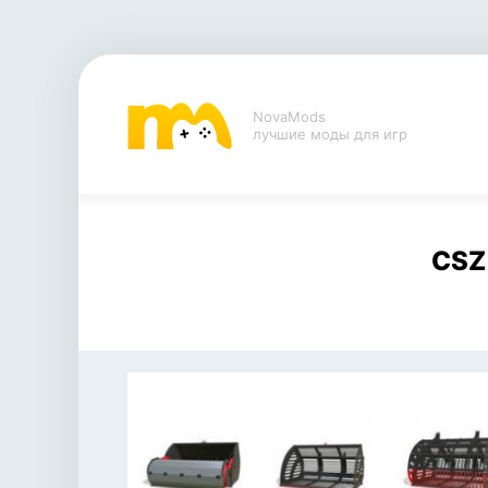
NovaMods
лучшие моды для игр
CSZ 