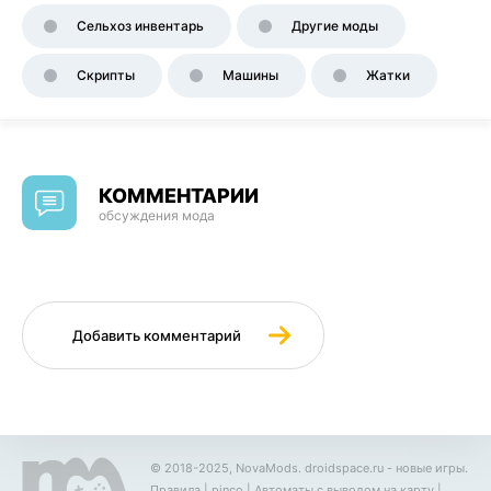
Сельхоз инвентарь
Другие моды
Скрипты
Машины
Жатки
КОММЕНТАРИИ
обсуждения мода
Добавить комментарий
© 2018-2025, NovaMods.
droidspace.ru
- новые игры.
Правила
|
pinco
|
Автоматы с выводом на карту
|