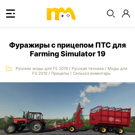
Фуражиры с прицепом ПТС для
Farming Simulator 19
Русские моды для FS 2019
/
Русская техника
/
Моды для
FS 2019
/
Прицепы
/
Сельхоз инвентарь