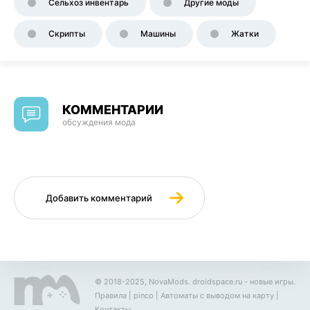
Сельхоз инвентарь
Другие моды
Скрипты
Машины
Жатки
КОММЕНТАРИИ
обсуждения мода
Добавить комментарий
© 2018-2025, NovaMods.
droidspace.ru
- новые игры.
Правила
|
pinco
|
Автоматы с выводом на карту
|
Контакты