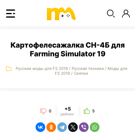
Картофелесажалка СН-4Б для
Farming Simulator 19
Русские моды для FS 2019
/
Русская техника
/
Моды для
FS 2019
/
Сеялки
+5
0
5
рейтинг