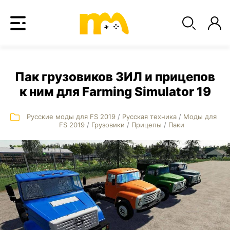
Пак грузовиков ЗИЛ и прицепов
к ним для Farming Simulator 19
Русские моды для FS 2019
/
Русская техника
/
Моды для
FS 2019
/
Грузовики
/
Прицепы
/
Паки