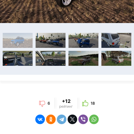
+12
6
18
рейтинг