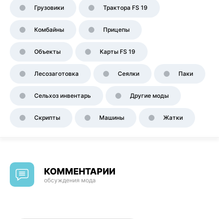
Грузовики
Трактора FS 19
Комбайны
Прицепы
Объекты
Карты FS 19
Лесозаготовка
Сеялки
Паки
Сельхоз инвентарь
Другие моды
Скрипты
Машины
Жатки
КОММЕНТАРИИ
обсуждения мода