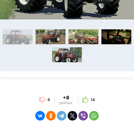
+8
6
14
рейтинг