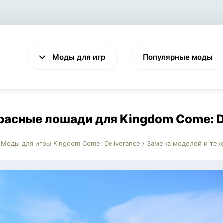
Моды для игр
Популярные моды
асные лошади для Kingdom Come: D
Моды для игры Kingdom Come: Deliverance
/
Замена моделей и тек
VALHEIM
CYBERPUNK 2077
Выживание
Экшен