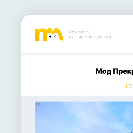
NovaMods
лучшие моды для игр
Мод Прекр