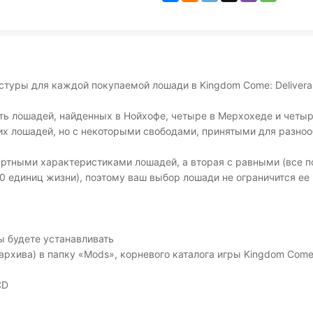
туры для каждой покупаемой лошади в Kingdom Come: Delivera
ь лошадей, найденных в Нойхофе, четыре в Мерхохеде и четыр
х лошадей, но с некоторыми свободами, принятыми для разноо
ндартными характеристиками лошадей, а вторая с равными (все
20 единиц жизни), поэтому ваш выбор лошади не ограничится ее
ы будете устанавливать
хива) в папку «Mods», корневого каталога игры Kingdom Come:
CD