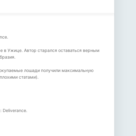
nce.
е в Ужице. Автор старался оставаться верным
бразия.
 покупаемые лошади получили максимальную
 плохими статами).
 Deliverance.