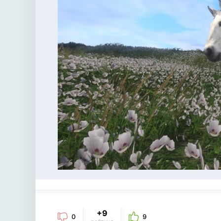
+9
0
9