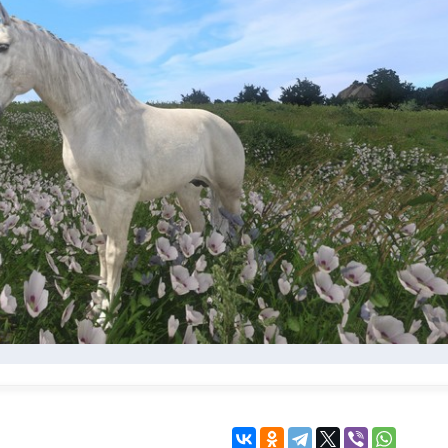
KINGDOM COME:
KENSHI
DELIVERANCE
экшн
бродилка