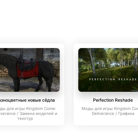
азноцветные новые сёдла
Perfection Reshade
ды для игры Kingdom Come:
Моды для игры Kingdom Co
iverance / Замена моделей и
Deliverance / Графика
текстур