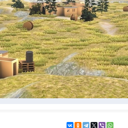
KINGDOM COME:
KENSHI
DELIVERANCE
экшн
бродилка