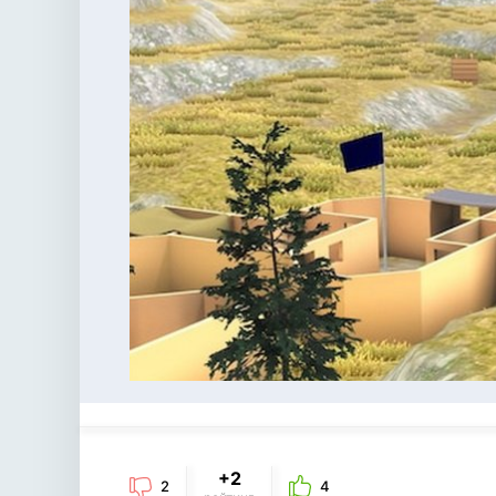
+2
2
4