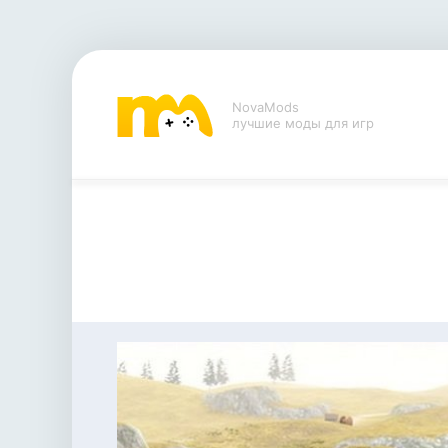
NovaMods
лучшие моды для игр