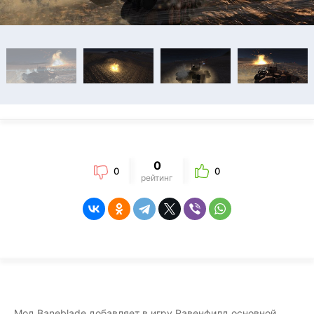
0
0
0
рейтинг
Мод Baneblade добавляет в игру Равенфилд основной