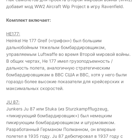
добавит мод WW2 Aircraft Wip Project в игру Ravenfield.
Комплект включает:
HE177:
Heinkel He 177 Greif («грифон») был большим
дальнобойным тяжелым бомбардировщиком,
управляемым Luftwaffe во время Второй мировой войны.
В общих чертах, He 177 имел грузоподъемность /
дальность полета, аналогичную стратегическим
бомбардировщикам в ВВС США и ВВС, хотя у него были
гораздо более высокие показатели для крейсерских и
максимальных скоростей.
JU 87:
Junkers Ju 87 или Stuka (из Sturzkampfflugzeug,
«пикирующий бомбардировщик») был немецким
пикирующим бомбардировщиком и штурмовиком.
Разработанный Германом Полманном, он впервые
полетел в 1935 году. Ju 87 дебютировал в 1937 году с