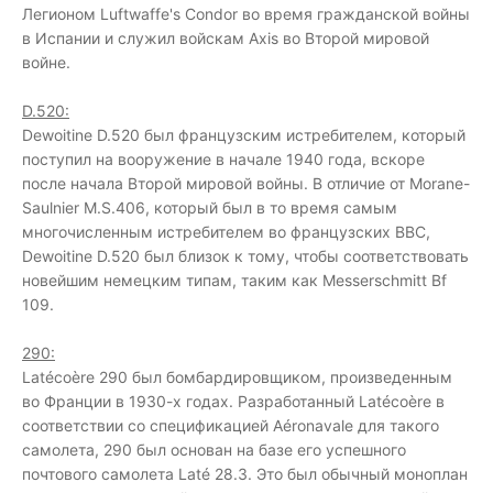
Легионом Luftwaffe's Condor во время гражданской войны
в Испании и служил войскам Axis во Второй мировой
войне.
D.520:
Dewoitine D.520 был французским истребителем, который
поступил на вооружение в начале 1940 года, вскоре
после начала Второй мировой войны. В отличие от Morane-
Saulnier M.S.406, который был в то время самым
многочисленным истребителем во французских ВВС,
Dewoitine D.520 был близок к тому, чтобы соответствовать
новейшим немецким типам, таким как Messerschmitt Bf
109.
290:
Latécoère 290 был бомбардировщиком, произведенным
во Франции в 1930-х годах. Разработанный Latécoère в
соответствии со спецификацией Aéronavale для такого
самолета, 290 был основан на базе его успешного
почтового самолета Laté 28.3. Это был обычный моноплан