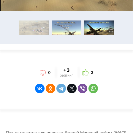
+3
0
3
рейтинг
Пак самолетов для проекта Второй Мировой войны (WW2)