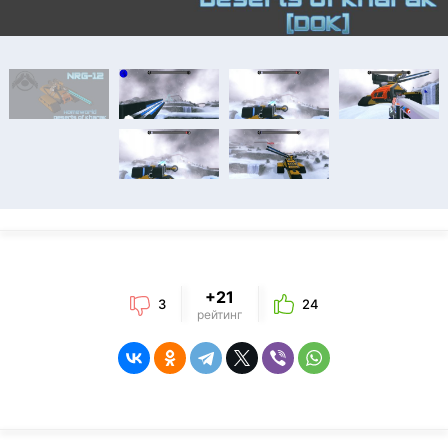
+21
3
24
рейтинг