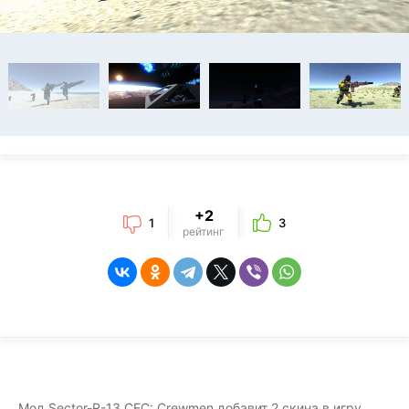
+2
1
3
рейтинг
Мод Sector-R-13 CEC: Crewmen добавит 2 скина в игру