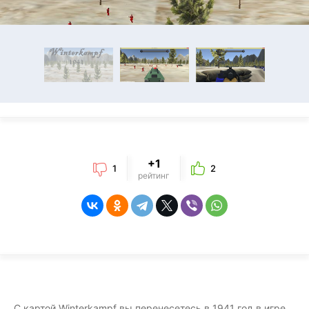
+1
1
2
рейтинг
С картой Winterkampf вы перенесетесь в 1941 год в игре