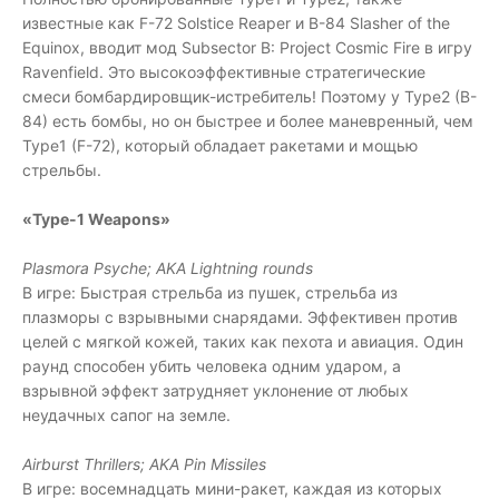
известные как F-72 Solstice Reaper и B-84 Slasher of the
Equinox, вводит мод Subsector B: Project Cosmic Fire в игру
Ravenfield. Это высокоэффективные стратегические
смеси бомбардировщик-истребитель! Поэтому у Type2 (B-
84) есть бомбы, но он быстрее и более маневренный, чем
Type1 (F-72), который обладает ракетами и мощью
стрельбы.
«Type-1 Weapons»
Plasmora Psyche; AKA Lightning rounds
В игре: Быстрая стрельба из пушек, стрельба из
плазморы с взрывными снарядами. Эффективен против
целей с мягкой кожей, таких как пехота и авиация. Один
раунд способен убить человека одним ударом, а
взрывной эффект затрудняет уклонение от любых
неудачных сапог на земле.
Airburst Thrillers; AKA Pin Missiles
В игре: восемнадцать мини-ракет, каждая из которых