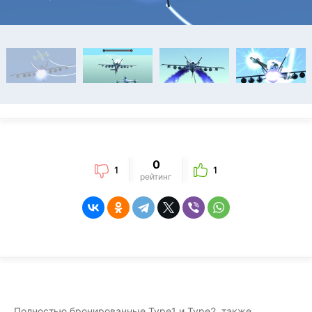
0
1
1
рейтинг
Полностью бронированные Type1 и Type2, также