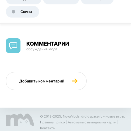
Скины
КОММЕНТАРИИ
обсуждения мода
Добавить комментарий
© 2018-2025, NovaMods.
droidspace.ru
- новые игры.
Правила
|
pinco
|
Автоматы с выводом на карту
|
Контакты