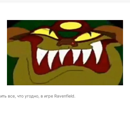
KINGDOM COME:
KENSHI
DELIVERANCE
экшн
бродилка
ь все, что угодно, в игре Ravenfield.