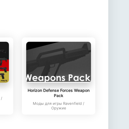
Horizon Defense Forces Weapon
Pack
 /
Моды для игры Ravenfield /
Оружие