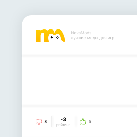
NovaMods
лучшие моды для игр
-3
8
5
рейтинг