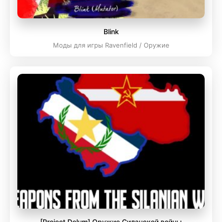
Blink
Моды для игры Ravenfield / Оружие
[Project Delum] Оружие Силанской войны