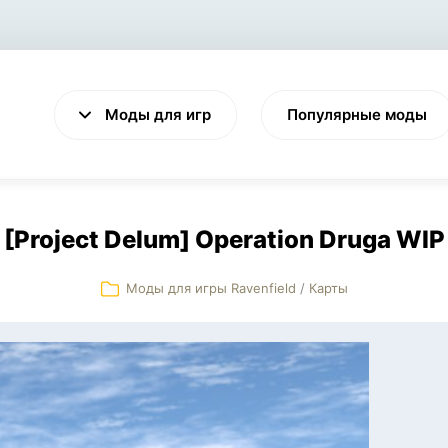
Моды для игр
Популярные моды
[Project Delum] Operation Druga WIP
Моды для игры Ravenfield
/
Карты
VALHEIM
CYBERPUNK 2077
Выживание
Экшен