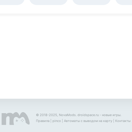
© 2018-2025, NovaMods.
droidspace.ru
- новые игры.
Правила
|
pinco
|
Автоматы с выводом на карту
|
Контакты