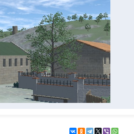
KINGDOM COME:
KENSHI
DELIVERANCE
экшн
бродилка