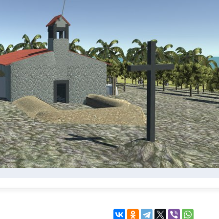
KINGDOM COME:
KENSHI
DELIVERANCE
экшн
бродилка