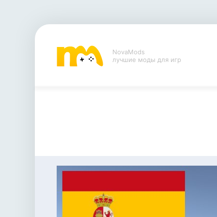
NovaMods
лучшие моды для игр