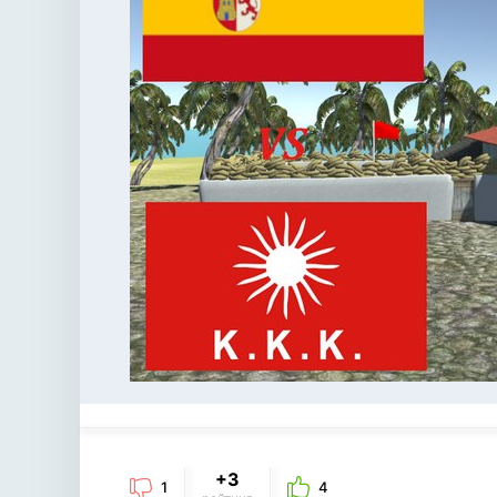
+3
1
4