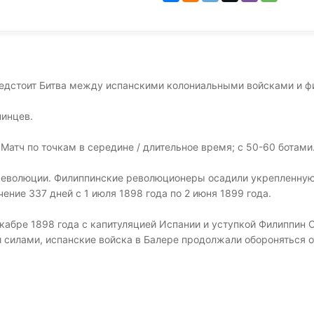
м предстоит Битва между испанскими колониальными войсками и 
пинцев.
Матч по точкам в середине / длительное время; с 50-60 ботами
революции. Филиппинские революционеры осадили укрепленную 
чение 337 дней с 1 июля 1898 года по 2 июня 1899 года.
абре 1898 года с капитуляцией Испании и уступкой Филиппин 
илами, испанские войска в Балере продолжали обороняться от