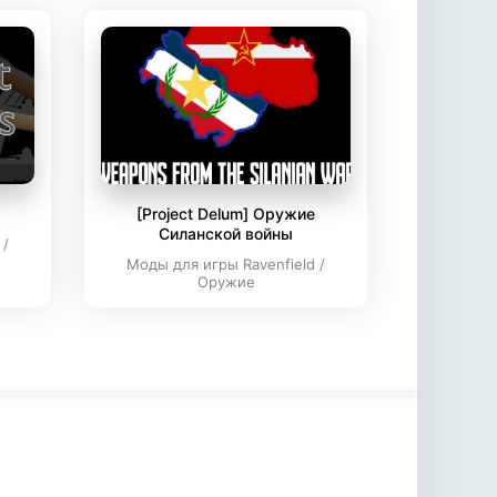
[Project Delum] Оружие
Силанской войны
 /
Моды для игры Ravenfield /
Оружие