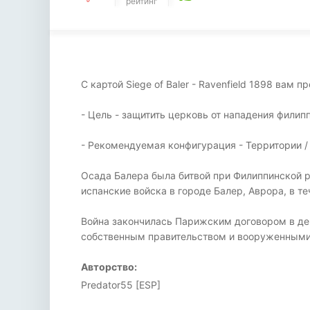
рейтинг
С картой Siege of Baler - Ravenfield 1898 ва
- Цель - защитить церковь от нападения филип
- Рекомендуемая конфигурация - Территории / 
Осада Балера была битвой при Филиппинской 
испанские войска в городе Балер, Аврора, в те
Война закончилась Парижским договором в дек
собственным правительством и вооруженными с
Авторство:
Predator55 [ESP]