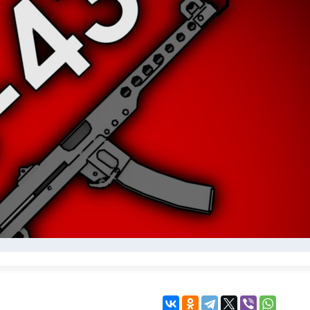
KINGDOM COME:
KENSHI
DELIVERANCE
экшн
бродилка