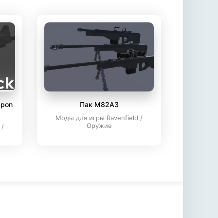
apon
Пак M82A3
Моды для игры Ravenfield /
Оружие
 /