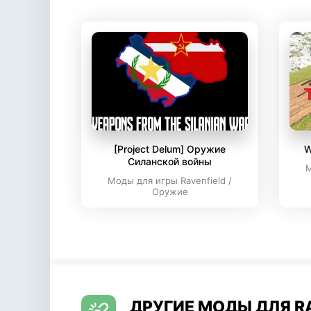
[Project Delum] Оружие
W
Силанской войны
М
Моды для игры Ravenfield /
Оружие
ДРУГИЕ МОДЫ ДЛЯ R