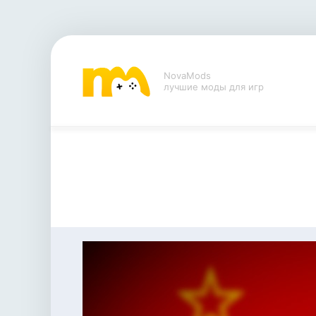
NovaMods
лучшие моды для игр