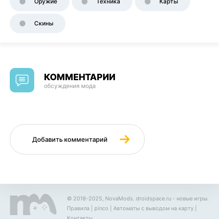
Оружие
Техника
Карты
Скины
КОММЕНТАРИИ
обсуждения мода
Добавить комментарий
© 2018-2025, NovaMods.
droidspace.ru
- новые игры.
Правила
|
pinco
|
Автоматы с выводом на карту
|
Контакты