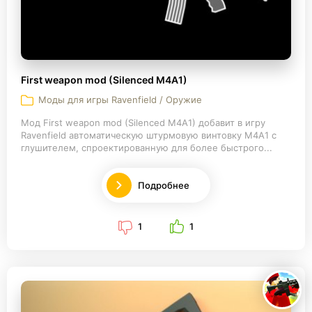
First weapon mod (Silenced M4A1)
Моды для игры Ravenfield / Оружие
Мод First weapon mod (Silenced M4A1) добавит в игру
Ravenfield автоматическую штурмовую винтовку M4A1 с
глушителем, спроектированную для более быстрого...
Подробнее
1
1