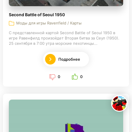
Second Battle of Seoul 1950
Моды для игры Ravenfield / Карты
С представленной картой Second Battle of Seoul 1950 в
игре Равенфилд произойдет Вторая битва за Сеул (1950).
25 сентября в 7:00 утра морские пехотинцы...
Подробнее
0
0