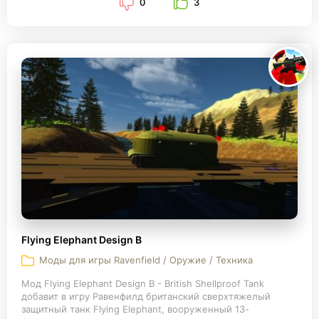
0
3
Flying Elephant Design B
Моды для игры Ravenfield / Оружие / Техника
Мод Flying Elephant Design B - British Shellproof Tank
добавит в игру Равенфилд британский сверхтяжелый
защитный танк Flying Elephant, вооруженный 13-