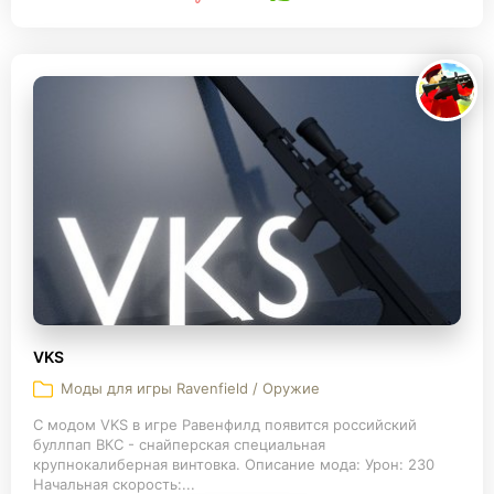
VKS
Моды для игры Ravenfield / Оружие
С модом VKS в игре Равенфилд появится российский
буллпап ВКС - снайперская специальная
крупнокалиберная винтовка. Описание мода: Урон: 230
Начальная скорость:...