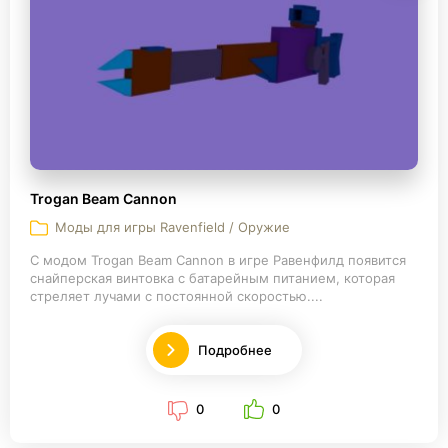
Trogan Beam Cannon
Моды для игры Ravenfield / Оружие
С модом Trogan Beam Cannon в игре Равенфилд появится
снайперская винтовка с батарейным питанием, которая
стреляет лучами с постоянной скоростью....
Подробнее
0
0