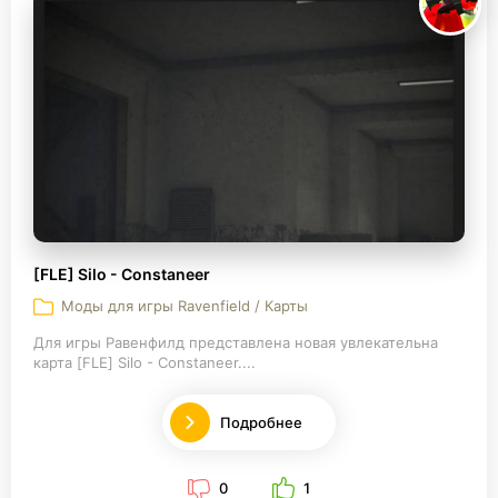
[FLE] Silo - Constaneer
Моды для игры Ravenfield / Карты
Для игры Равенфилд представлена новая увлекательна
карта [FLE] Silo - Constaneer....
Подробнее
0
1