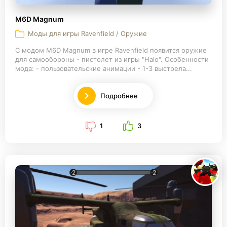
M6D Magnum
Моды для игры Ravenfield / Оружие
С модом M6D Magnum в игре Ravenfield появится оружие
для самообороны - пистолет из игры "Halo". Особенности
мода: - пользовательские анимации - 1-3 выстрела...
Подробнее
1
3