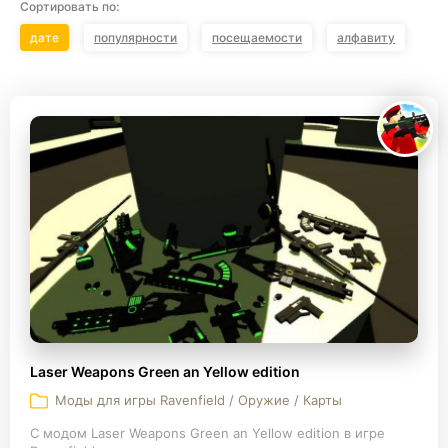
Сортировать по:
дате
популярности
посещаемости
алфавиту
Laser Weapons Green an Yellow edition
Моды для игры Ravenfield / Оружие / Карты
С модом Laser Weapons Green an Yellow edition в игре