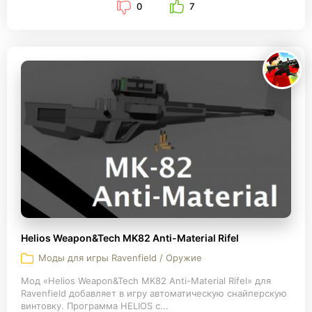
0
7
Helios Weapon&Tech MK82 Anti-Material Rifel
Моды для игры Ravenfield / Оружие
Мод «Helios Weapon&Tech MK82 Anti-Material Rifel» для
Ravenfield добавляет в игру автоматическую снайперскую
винтовку. Программа HELIOS с...