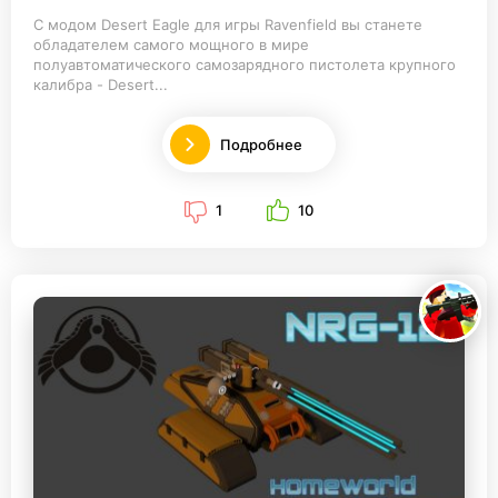
С модом Desert Eagle для игры Ravenfield вы станете
обладателем самого мощного в мире
полуавтоматического самозарядного пистолета крупного
калибра - Desert...
Подробнее
1
10