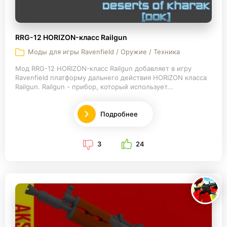
RRG-12 HORIZON-класс Railgun
Моды для игры Ravenfield / Оружие / Техника
Мод RRG-12 HORIZON-класс Railgun добавляет в игру
Ravenfield платформу дальнего действия HORIZON класса
Railgun. Railgun - прибор, который использует...
Подробнее
3
24