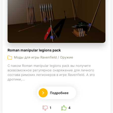
Roman manipular legions pack
Моды для игры Ravenfield / Оружие
С паком Roman manipular legions pack вы получите
всевозможное регулярное снаряжение для личного
состава римских легионеров в игре Ravenfield. А это
дротики,...
Подробнее
1
4