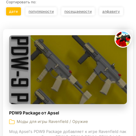
Сортировать по:
дате
популярности
посещаемости
алфавиту
PDW9 Package от Apsel
Моды для игры Ravenfield / Оружие
Мод Apsel's PDW9 Package добавляет к игре Ravenfield пак