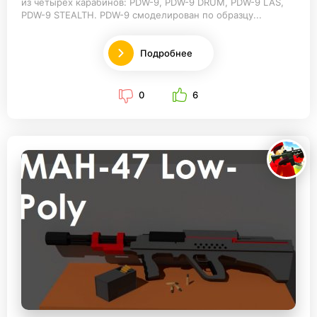
из четырех карабинов: PDW-9, PDW-9 DRUM, PDW-9 LAS,
PDW-9 STEALTH. PDW-9 смоделирован по образцу...
Подробнее
0
6