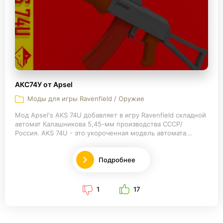
АКС74У от Apsel
Моды для игры Ravenfield / Оружие
Мод Apsel's AKS 74U добавляет в игру Ravenfield складной
автомат Калашникова 5,45-мм производства СССР/
Россия. AKS 74U - это укороченная модель автомата...
Подробнее
1
17