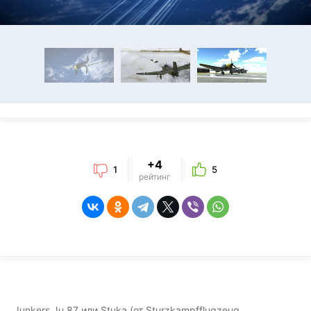
+4
1
5
рейтинг
Junkers Ju 87 или Stuka (от Sturzkampfflugzeug,