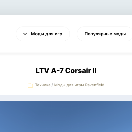
Моды для игр
Популярные моды
LTV A-7 Corsair II
Техника
/
Моды для игры Ravenfield
VALHEIM
CYBERPUNK 2077
Выживание
Экшен