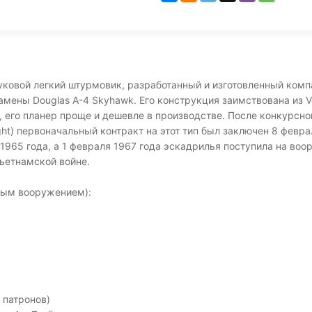
вуковой легкий штурмовик, разработанный и изготовленный компа
амены Douglas A-4 Skyhawk. Его конструкция заимствована из Vo
 его планер проще и дешевле в производстве. После конкурсног
Light) первоначальный контракт на этот тип был заключен 8 фев
1965 года, а 1 февраля 1967 года эскадрилья поступила на воо
Вьетнамской войне.
чным вооружением):
 патронов)