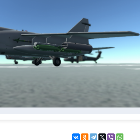
KINGDOM COME:
KENSHI
DELIVERANCE
экшн
бродилка