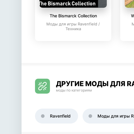
The Bismarck Collection
W
Моды для игры Ravenfield /
М
Техника
ДРУГИЕ МОДЫ ДЛЯ R
моды по категориям
Ravenfield
Моды для игры Ra