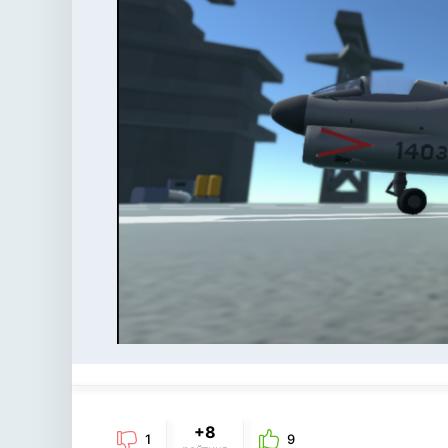
+8
1
9