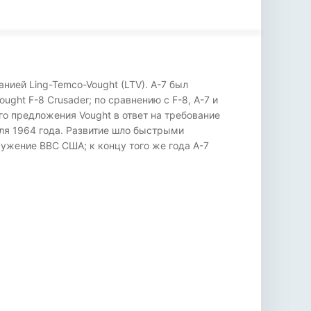
нией Ling-Temco-Vought (LTV). А-7 был
ught F-8 Crusader; по сравнению с F-8, A-7 и
о предложения Vought в ответ на требование
раля 1964 года. Развитие шло быстрыми
ружение ВВС США; к концу того же года А-7