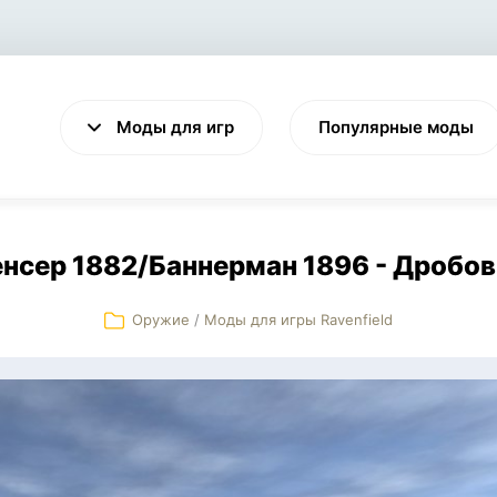
Моды для игр
Популярные моды
нсер 1882/Баннерман 1896 - Дробо
Оружие
/
Моды для игры Ravenfield
VALHEIM
CYBERPUNK 2077
Выживание
Экшен