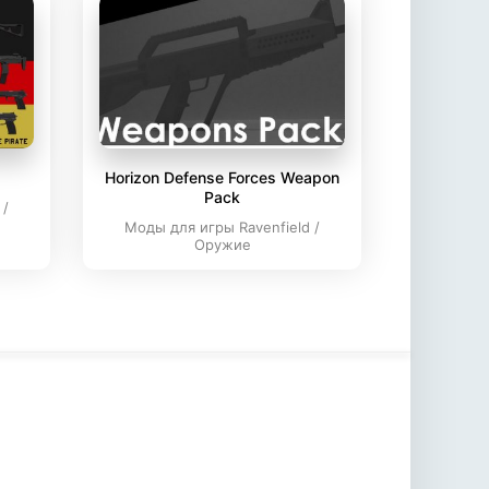
Horizon Defense Forces Weapon
Pack
 /
Моды для игры Ravenfield /
Оружие