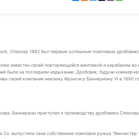
oshock, Спенсер 1882 был первым успешным помповым дробовико
олее известен своей повторяющейся винтовкой и карабином во
ания была на последнем издыхании. Дробовик, будучи коммерчес
тивы своей компании некоему Фрэнсису Баннерману VI в 1890 го
права, Баннерман приступил к производству дробовика Спенсе
ms Co. выпустила свое собственное помповое ружье "Винчестер 1