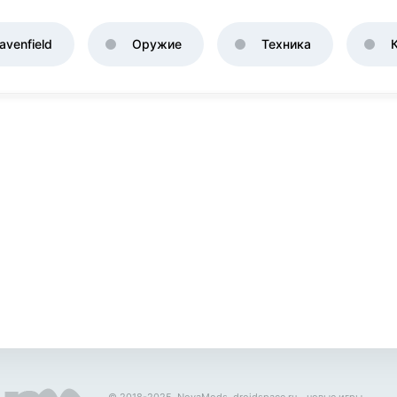
venfield
Оружие
Техника