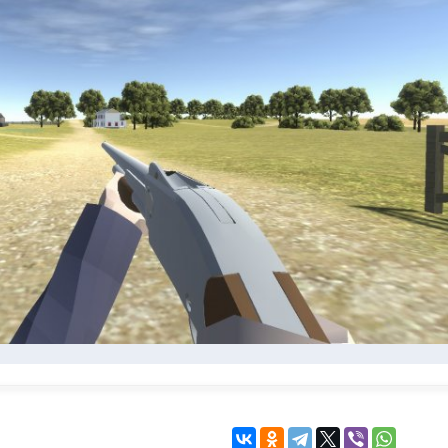
KINGDOM COME:
KENSHI
DELIVERANCE
экшн
бродилка