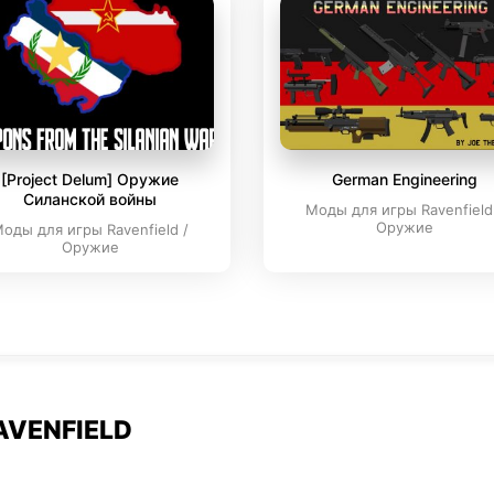
[Project Delum] Оружие
German Engineering
Силанской войны
Моды для игры Ravenfield
Оружие
оды для игры Ravenfield /
Оружие
AVENFIELD