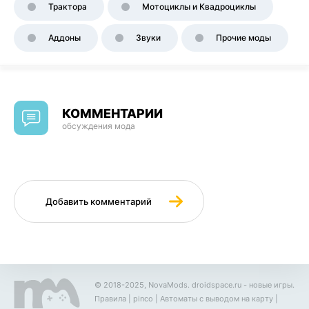
Трактора
Мотоциклы и Квадроциклы
Аддоны
Звуки
Прочие моды
КОММЕНТАРИИ
обсуждения мода
Добавить комментарий
© 2018-2025, NovaMods.
droidspace.ru
- новые игры.
Правила
|
pinco
|
Автоматы с выводом на карту
|