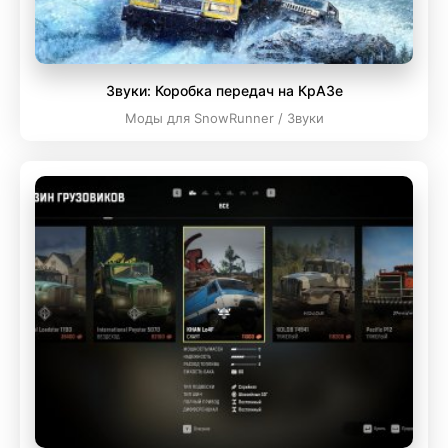
Звуки: Коробка передач на КрАЗе
Моды для SnowRunner / Звуки