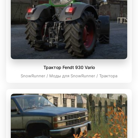
Трактор Fendt 930 Vario
SnowRunner / Моды для SnowRunner / Трактора