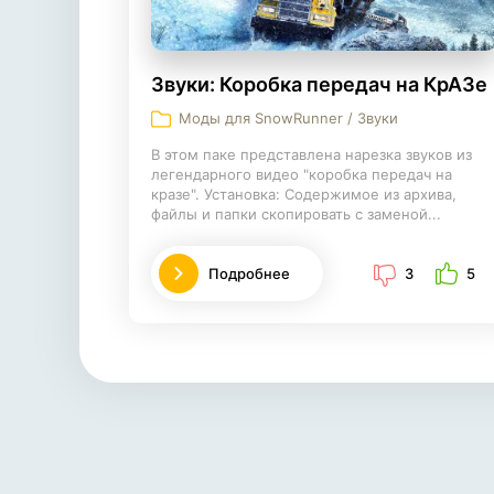
Звуки: Коробка передач на КрАЗе
Моды для SnowRunner / Звуки
В этом паке представлена нарезка звуков из
легендарного видео "коробка передач на
кразе". Установка: Содержимое из архива,
файлы и папки скопировать с заменой...
Подробнее
3
5