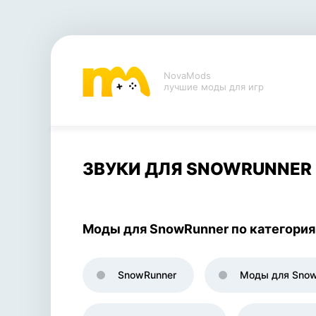
NovaMods
лучшие моды для игр
ЗВУКИ ДЛЯ SNOWRUNNER
Моды для SnowRunner по категори
SnowRunner
Моды для Snow