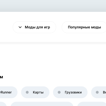
Моды для игр
Популярные моды
VALHEIM
CYBERPUNK 2077
Выживание
Экшен
ям
Runner
Карты
Грузовики
В