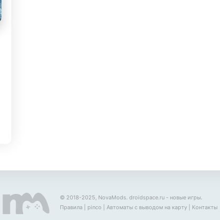
© 2018-2025, NovaMods.
droidspace.ru
- новые игры.
Правила
|
pinco
|
Автоматы с выводом на карту
|
Контакты