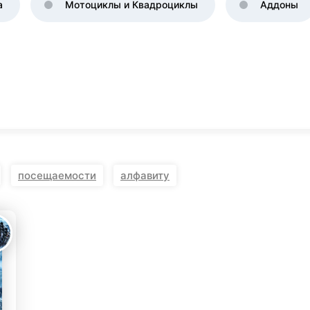
а
Мотоциклы и Квадроциклы
Аддоны
KINGDOM COME:
KENSHI
DELIVERANCE
экшн
бродилка
посещаемости
алфавиту