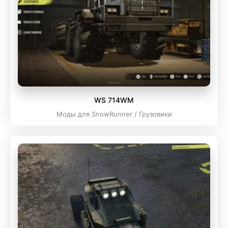
WS 714WM
Моды для SnowRunner / Грузовики