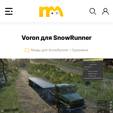
Voron для SnowRunner
Моды для SnowRunner
/
Грузовики