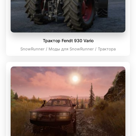
Трактор Fendt 930 Vario
SnowRunner / Моды для SnowRunner / Трактора