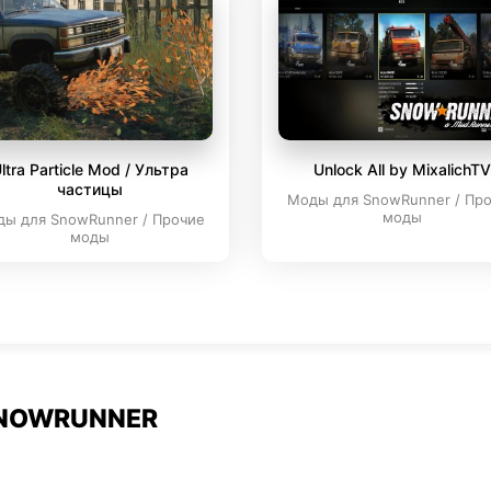
ltra Particle Mod / Ультра
Unlock All by MixalichTV
частицы
Моды для SnowRunner / Пр
моды
ы для SnowRunner / Прочие
моды
SNOWRUNNER