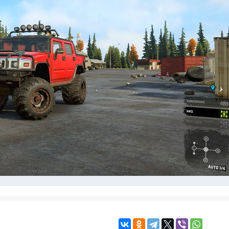
KINGDOM COME:
KENSHI
DELIVERANCE
экшн
бродилка