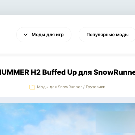
Моды для игр
Популярные моды
HUMMER H2 Buffed Up для SnowRunne
Моды для SnowRunner
/
Грузовики
VALHEIM
CYBERPUNK 2077
Выживание
Экшен