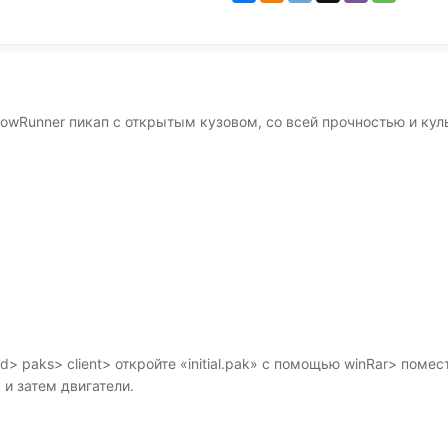
owRunner пикап с открытым кузовом, со всей прочностью и ку
> paks> client> откройте «initial.pak» с помощью winRar> помест
 и затем двигатели.