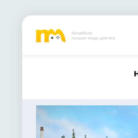
NovaMods
лучшие моды для игр