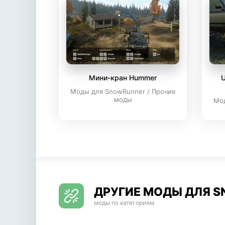
Мини-кран Hummer
U
Моды для SnowRunner / Прочие
моды
Мод
ДРУГИЕ МОДЫ ДЛЯ 
моды по категориям