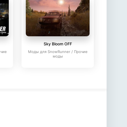
Sky Bloom OFF
очие
Моды для SnowRunner / Прочие
моды