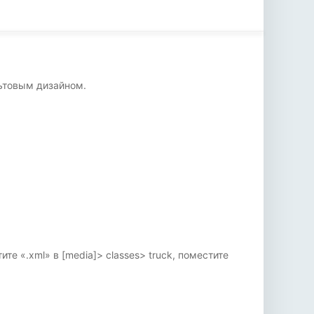
льтовым дизайном.
ите «.xml» в [media]> classes> truck, поместите