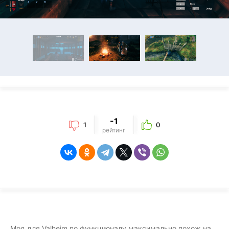
-1
1
0
рейтинг
Мод для Valheim по функционалу максимально похож на