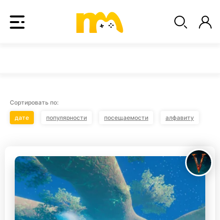
Сортировать по:
дате
популярности
посещаемости
алфавиту