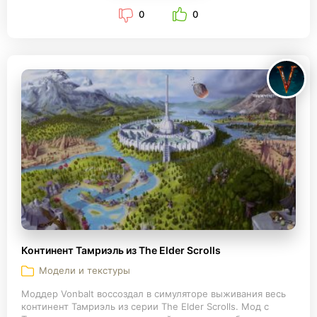
0
0
Континент Тамриэль из The Elder Scrolls
Модели и текстуры
Моддер Vonbalt воссоздал в симуляторе выживания весь
континент Тамриэль из серии The Elder Scrolls. Мод с