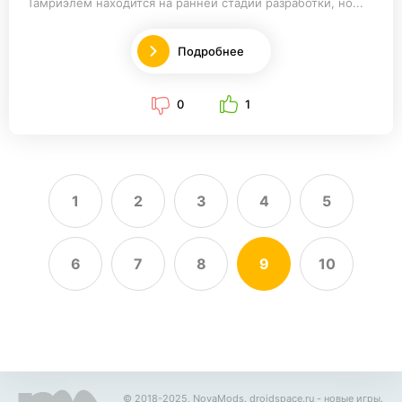
Тамриэлем находится на ранней стадии разработки, но...
Подробнее
0
1
1
2
3
4
5
6
7
8
9
10
© 2018-2025, NovaMods.
droidspace.ru
- новые игры.